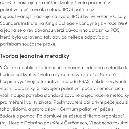
různých nástrojů pro měření kvality života pacientů v
paliativní péči, avšak metoda IPOS patří mezi
nejpoužívanější nástroje na světě. IPOS byl vytvořen v Cicely
Saunders Institute na King’s College v Londýně již v roce 1999
a jedná se o revidovanou verzi původního dotazníku POS,
která byla upravena tak, aby co nejlépe odpovídala
potřebám současné praxe.
Tvorba jednotné metodiky
V České republice zatím není stanovena jednotná metodika k
hodnocení kvality života a symptomové zátěže. Některé
hospice využívají alternativní metodu ESAS, někde si vytvořili
vlastní dotazníky. S rozvojem paliativní péče v nemocnicích
však stoupá potřeba standardizované a sjednocené metodiky
pro měření kvality života. Poskytovatelé paliativní péče jsou si
toho vědomi, a proto oslovili Centrum paliativní péče s
žádostí o pomoc. Po domluvě se zástupci těchto organizací
(mj. Hospic Dobrého pastýře v Čerčanech, Všeobecná fakultní