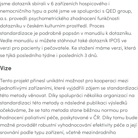
jsme dotazník sbírali v 6 zařízeních hospicového i
nemocničního typu a poté jsme ve spolupráci s QED group,
a.s. provedli psychometrického zhodnocení funkčnosti
dotazníku v českém kulturním prostředí. Proces
standardizace je podrobně popsán v manuálu k dotazníku.
Vedle manuálu si můžete stáhnout také dotazník IPOS ve
verzi pro pacienty i pečovatele. Ke stažení máme verzi, která
se týká posledního týdne i posledních 3 dnů.
Vize
Tento projekt přinesl unikátní možnost pro kooperaci mezi
jednotlivými zařízeními, které vyjádřili zájem se standardizaci
této metody věnovat. Díky spolupráci několika organizací na
standardizaci této metody a následné publikaci výsledků
očekáváme, že se tato metoda stane běžnou normou pro
hodnocení paliativní péče, poskytované v ČR. Díky tomu bude
možné provádět robustní vyhodnocování efektivity péče a její
srovnání podle typu zařízení, včetně mezinárodního