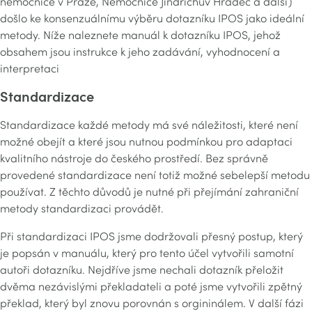
nemocnice v Praze, Nemocnice Jindřichův Hradec a další)
došlo ke konsenzuálnímu výběru dotazníku IPOS jako ideální
metody. Níže naleznete manuál k dotazníku IPOS, jehož
obsahem jsou instrukce k jeho zadávání, vyhodnocení a
interpretaci
Standardizace
Standardizace každé metody má své náležitosti, které není
možné obejít a které jsou nutnou podmínkou pro adaptaci
kvalitního nástroje do českého prostředí. Bez správně
provedené standardizace není totiž možné sebelepší metodu
používat. Z těchto důvodů je nutné při přejímání zahraniční
metody standardizaci provádět.
Při standardizaci IPOS jsme dodržovali přesný postup, který
je popsán v manuálu, který pro tento účel vytvořili samotní
autoři dotazníku. Nejdříve jsme nechali dotazník přeložit
dvěma nezávislými překladateli a poté jsme vytvořili zpětný
překlad, který byl znovu porovnán s orgininálem. V další fázi