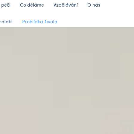
 péči
Co děláme
Vzdělávání
O nás
ontakt
Prohlídka života