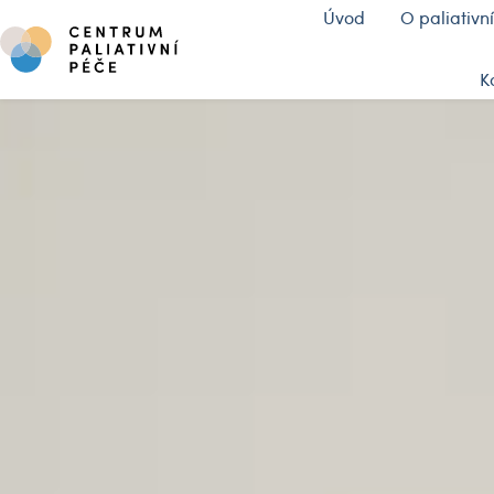
Úvod
O paliativní
K