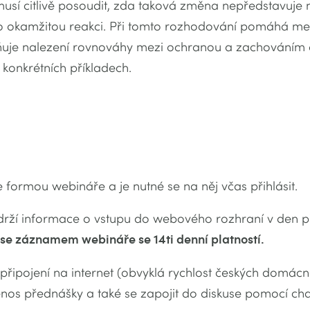
, musí citlivě posoudit, zda taková změna nepředstavuje 
lo okamžitou reakci. Při tomto rozhodování pomáhá me
dňuje nalezení rovnováhy mezi ochranou a zachováním
konkrétních příkladech.
 formou webináře a je nutné se na něj včas přihlásit.
rží informace o vstupu do webového rozhraní v den 
se záznamem webináře se 14ti denní platností.
í připojení na internet (obvyklá rychlost českých domácno
nos přednášky a také se zapojit do diskuse pomocí cha