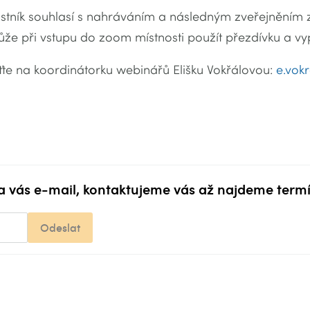
astník souhlasí s nahráváním a následným zveřejněním 
že při vstupu do zoom místnosti použít přezdívku a v
te na koordinátorku webinářů Elišku Vokřálovou:
e.vok
 vás e-mail, kontaktujeme vás až najdeme term
Odeslat