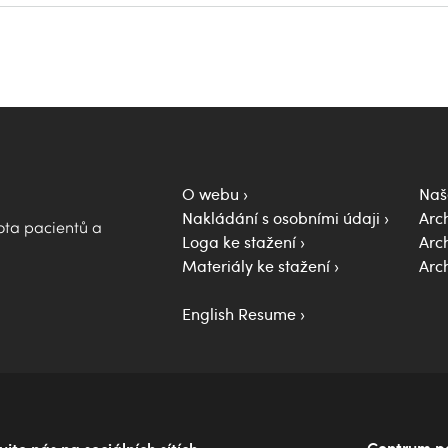
O webu
Naš
Nakládání s osobními údaji
Arc
vota pacientů a
Loga ke stažení
Arch
Materiály ke stažení
Arch
English Resume
Centrum pal