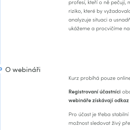
profesí, kteří o ně pečují
riziko, které by vyžadova
analyzuje situaci a usna
ukážeme a procvičíme na 
O webináři
Kurz probíhá pouze online
Registrovaní účastníci
obd
webináře získávají odkaz 
Pro účast je třeba stabiln
možnost sledovat živý pře