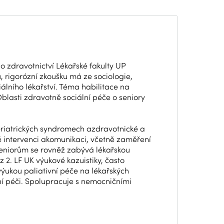
ho zdravotnictví Lékařské fakulty UP
 rigorózní zkoušku má ze sociologie,
iálního lékařství. Téma habilitace na
blasti zdravotně sociální péče o seniory
eriatrických syndromech azdravotnické a
vé intervenci akomunikaci, včetně zaměření
seniorům se rovněž zabývá lékařskou
 2. LF UK výukové kazuistiky, často
výukou paliativní péče na lékařských
ní péči. Spolupracuje s nemocničními