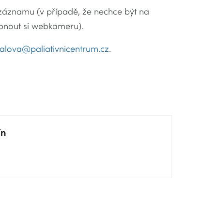
záznamu (v případě, že nechce být na
ypnout si webkameru).
ralova@paliativnicentrum.cz
.
ín