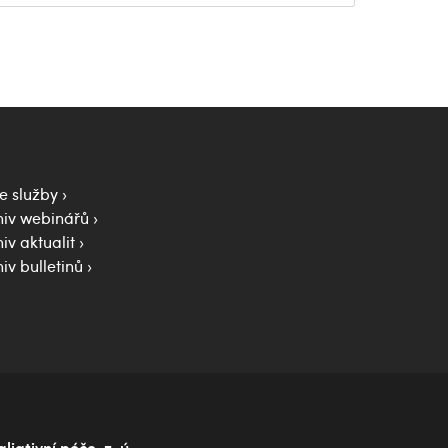
e služby
hiv webinářů
iv aktualit
iv bulletinů
iativní péče, z. ú.