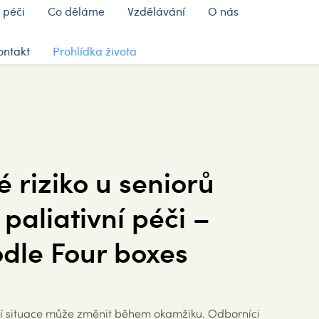
 péči
Co děláme
Vzdělávání
O nás
ontakt
Prohlídka života
 riziko u seniorů
 paliativní péči –
dle Four boxes
votní situace může změnit během okamžiku. Odborníci