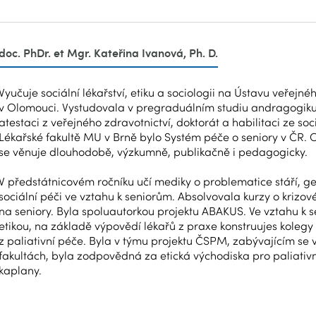
doc. PhDr. et Mgr. Kateřina Ivanová, Ph. D.
Vyučuje sociální lékařství, etiku a sociologii na Ústavu veřejné
v Olomouci. Vystudovala v pregraduálním studiu andragogiku,
atestaci z veřejného zdravotnictví, doktorát a habilitaci ze soc
Lékařské fakultě MU v Brně bylo Systém péče o seniory v ČR. O
se věnuje dlouhodobě, výzkumně, publikačně i pedagogicky.
V předstátnicovém ročníku učí mediky o problematice stáří, g
sociální péči ve vztahu k seniorům. Absolvovala kurzy o krizo
na seniory. Byla spoluautorkou projektu ABAKUS. Ve vztahu k 
etikou, na základě výpovědí lékařů z praxe konstruujes kolegy z
z paliativní péče. Byla v týmu projektu ČSPM, zabývajícím se 
fakultách, byla zodpovědná za etická východiska pro paliativ
kaplany.