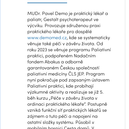
MUDr. Pavel Demo je praktický lékař a
paliatr, Gestalt psychoterapeut ve
výcviku. Provozuje sdruženou praxi
praktického lékaře pro dospělé
www.demomed.cz
, kde se systematicky
věnuje také péči v závěru života. Od
roku 2023 se věnuje programu Paliativní
praktici, podpořeném Nadačním
fondem Abakus a odborně
garantovaném Českou společností
paliativní medicíny ČLS JEP. Program
nyní pokračuje pod zapsaným ústavem
Paliativní praktici, kde probíhají
výzkumné aktivity a realizuje se již 5.
běh kurzu „Péče v závěru života v
ordinaci praktického lékaře“. Postupně
vzniká funkční síť praktických lékařů se
zájmem o tuto péči a napojení na
ostatní složky systému. Působil v
mobilním hospici Cesta domů. V