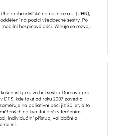
 Uherskohradišťské nemocnice a.s. (UHN),
 oddělení na pozici všeobecné sestry. Po
 mobilní hospicové péči. Věnuje se rozvoji
t zkušeností jako vrchní sestra Domova pro
če v DPS, kde také od roku 2007 zavedla
měřuje na paliativní péči již 20 let, a to
aměřených na kvalitní péči v terénním
i, individuální přístup, validační a
demencí.