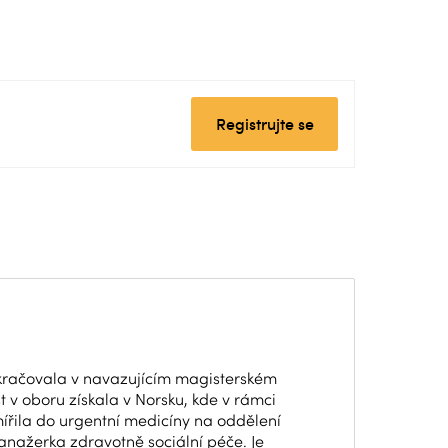
Registrujte se
okračovala v navazujícím magisterském
t v oboru získala v Norsku, kde v rámci
mířila do urgentní medicíny na oddělení
nažerka zdravotně sociální péče. Je