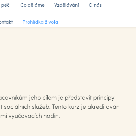
 péči
Co děláme
Vzdělávání
O nás
ontakt
Prohlídka života
covníkům jeho cílem je představit principy
 sociálních služeb. Tento kurz je akreditován
smi vyučovacích hodin.