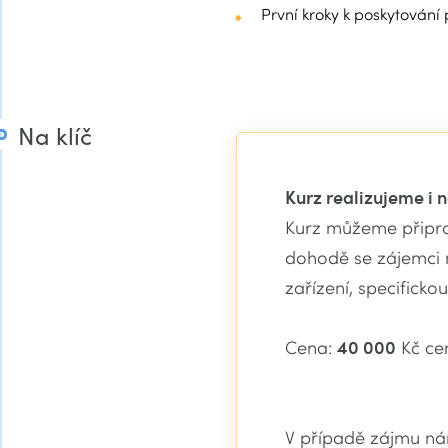
První kroky k poskytování 
Na klíč
Kurz realizujeme i n
Kurz můžeme připrav
dohodě se zájemci 
zařízení, specificko
Cena:
40 000
Kč ce
V případě zájmu n