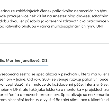
Jedna ze zakládajících členek paliativního nemocničního týmu
kde pracuje více než 20 let na Anesteziologicko-resuscitačním
dobu dvou let působila jako terénní zdravotnická pracovnice v
paliativního přístupu v rámci multidisciplinárních týmu UNH.
Bc. Martina Janatková, DiS.
Všeobecná sestra se specializací v psychiatrii, která má 18 le
seniory v Jičíně. Od roku 2004 se věnuje rozvoji paliativní pé
koncept Bazální stimulace do každodenní péče. Intenzivně se za
nejen v DPS, ale také jako lektorka a mentorka v projektech z
prostředí a domovech pro seniory. Specializuje se na komunikac
reminiscenční techniky a využití Bazální stimulace u klientů s 