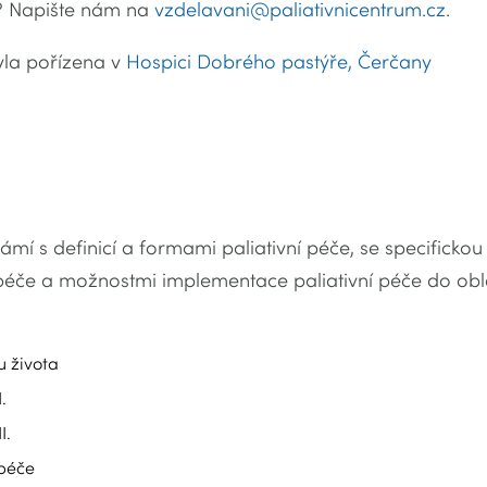
? Napište nám na
vzdelavani@paliativnicentrum.cz
.
byla pořízena v
Hospici Dobrého pastýře, Čerčany
ámí s definicí a formami paliativní péče, se specificko
péče a možnostmi implementace paliativní péče do obla
u života
.
I.
péče