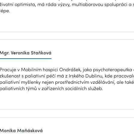
životní optimista, má ráda výzvy, multioborovou spolupráci a s
lépe.
Mgr. Veronika Staňková
Pracuje v Mobilním hospici Ondrášek, jako psychoterapeutka 
zkušenost s paliativní péčí má z Irského Dublinu, kde pracovala
paliativní myšlenky nejen prostřednictvím vzdělávání, ale tak
paliativních týmů v zařízeních sociálních služeb.
Monika Maňásková