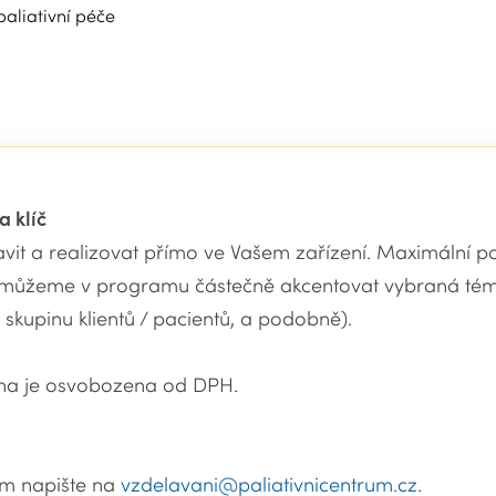
paliativní péče
a klíč
it a realizovat přímo ve Vašem zařízení. Maximální poč
můžeme v programu částečně akcentovat vybraná téma
u skupinu klientů / pacientů, a podobně).
na je osvobozena od DPH.
ám napište na
vzdelavani@paliativnicentrum.cz
.