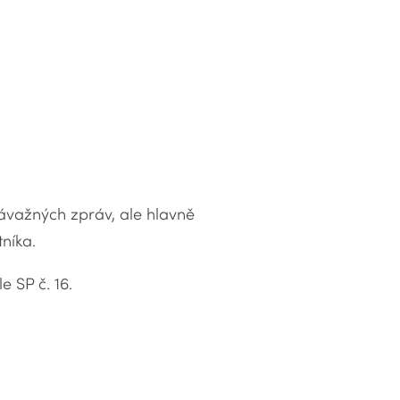
ávažných zpráv, ale hlavně
níka.
 SP č. 16.