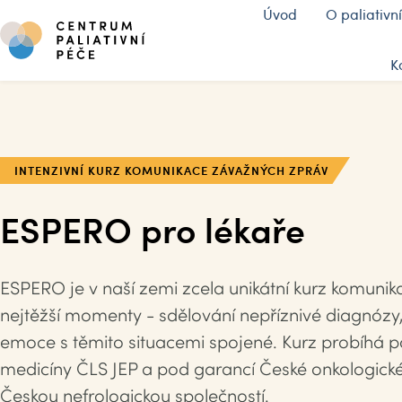
Úvod
O paliativní
K
INTENZIVNÍ KURZ KOMUNIKACE ZÁVAŽNÝCH ZPRÁV
ESPERO pro lékaře
ESPERO je v naší zemi zcela unikátní kurz komunika
nejtěžší momenty - sdělování nepříznivé diagnózy, 
emoce s těmito situacemi spojené. Kurz probíhá po
medicíny ČLS JEP a pod garancí České onkologické s
Českou nefrologickou společností.