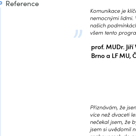
Reference
Komunikace je klíč
nemocnými lidmi. V
našich podmínkách
všem tento progra
prof. MUDr. Jiří
Brno a LF MU, 
Přiznávám, že jsem
více než dvaceti 
nečekal jsem, že 
jsem si uvědomil 