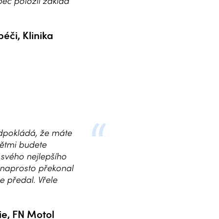
bec položil základ
éči, Klinika
dpokládá, že máte
dětmi budete
 svého nejlepšího
 naprosto překonal
 předal. Vřele
ie, FN Motol