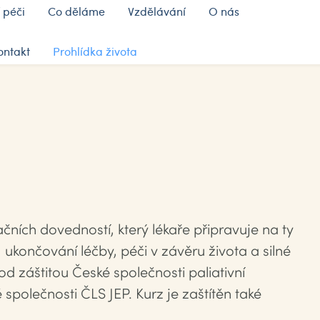
 péči
Co děláme
Vzdělávání
O nás
ontakt
Prohlídka života
čních dovedností, který lékaře připravuje na ty
ukončování léčby, péči v závěru života a silné
d záštitou České společnosti paliativní
polečnosti ČLS JEP. Kurz je zaštítěn také