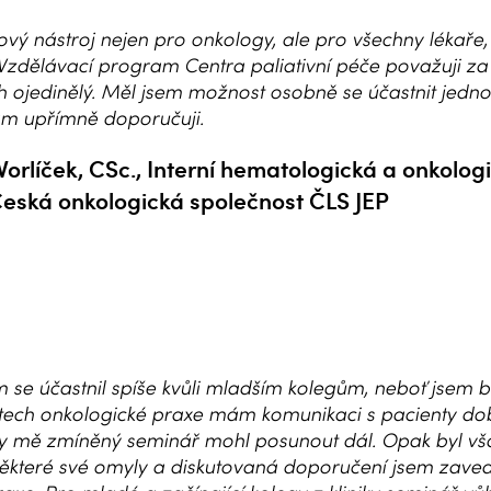
ový nástroj nejen pro onkology, ale pro všechny lékaře, 
zdělávací program Centra paliativní péče považuji za v
 ojedinělý. Měl jsem možnost osobně se účastnit jedn
m upřímně doporučuji.
 Vorlíček, CSc., Interní hematologická a onkolog
Česká onkologická společnost ČLS JEP
 se účastnil spíše kvůli mladším kolegům, neboť jsem b
letech onkologické praxe mám komunikaci s pacienty d
by mě zmíněný seminář mohl posunout dál. Opak byl v
některé své omyly a diskutovaná doporučení jsem zave