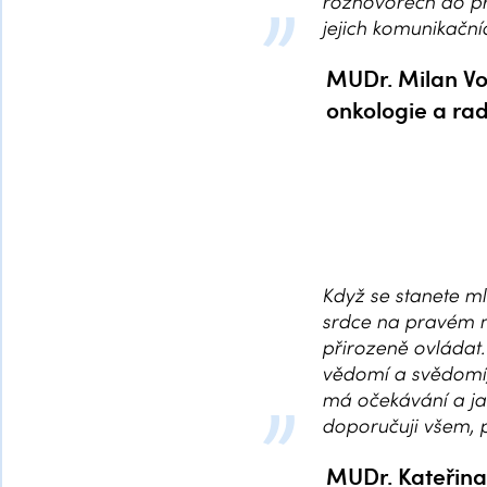
rozhovorech do pra
jejich komunikační
MUDr. Milan Voš
onkologie a ra
Když se stanete 
srdce na pravém mí
přirozeně ovládat.
vědomí a svědomí, 
má očekávání a ja
doporučuji všem, p
MUDr. Kateřina