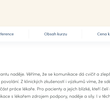
ference
Obsah kurzu
Cena k
u naděje. Věříme, že se komunikace dá cvičit a zlepšo
povolání. Z klinických zkušeností i výzkumů víme, že sd
ást práce lékaře. Pro pacienty a jejich blízké, kteří č
ace s lékařem zdrojem podpory, naděje a síly. I v těch 