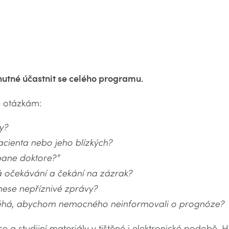
nutné účastnit se celého programu.
 otázkám:
y?
cienta nebo jeho blízkých?
pane doktore?”
 očekávání a čekání na zázrak?
nese nepříznivé zprávy?
aléhá, abychom nemocného neinformovali o prognóze?
e a studijní materiály v tištěné i elektronické podobě.