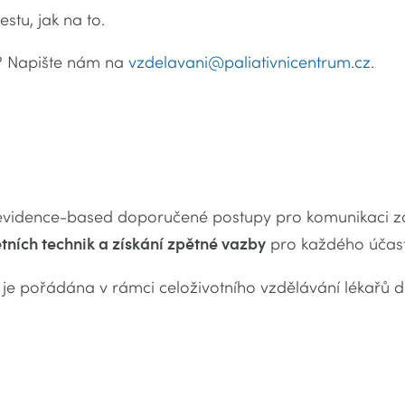
stu, jak na to.
? Napište nám na
vzdelavani@paliativnicentrum.cz
.
t evidence-based doporučené postupy pro komunikaci z
tních technik a získání zpětné vazby
pro každého účast
e pořádána v rámci celoživotního vzdělávání lékařů dle