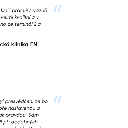
kteří pracují s vážně
elmi kvalitní a v
oho ze seminářů a
ická klinika FN
yl přesvědčen, že po
obře nastavenou a
šak pravdou. Sám
dl při obdobných