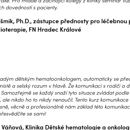
xe. Pro mladé a začínající kolegy z kliniky seminář vů
ch dovedností s pacienty.
mik, Ph.D., zástupce přednosty pro léčebnou p
dioterapie, FN Hradec Králové
mladým dětským hematoonkologem, automaticky se pře
stě a selský rozum v hlavě. Že komunikaci s rodiči a 
 Samozřejmě se každý snaží tyto situace zvládat podle
ale nikdo ho to nikdy nenaučil. Tento kurz komunikace
sně, věcně a profesionálně nám základ této komunikace
řesvědčíte se sami!
 Váňová, Klinika Dětské hematologie a onkolog